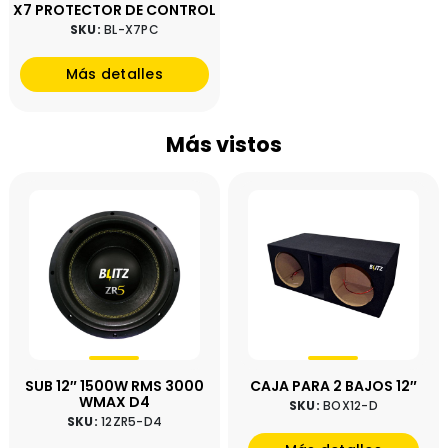
X7 PROTECTOR DE CONTROL
SKU:
BL-X7PC
Más detalles
Más vistos
SUB 12″ 1500W RMS 3000
CAJA PARA 2 BAJOS 12″
WMAX D4
SKU:
BOX12-D
SKU:
12ZR5-D4