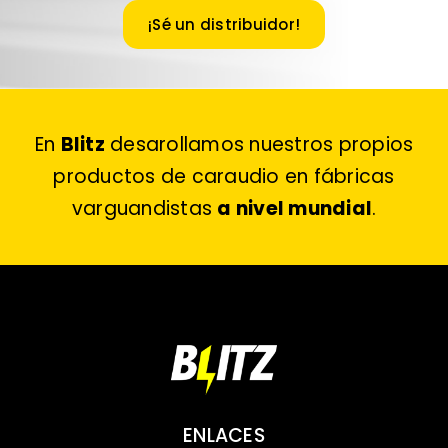
¡Sé un distribuidor!
En
Blitz
desarollamos nuestros propios
productos de caraudio en fábricas
varguandistas
a nivel mundial
.
ENLACES