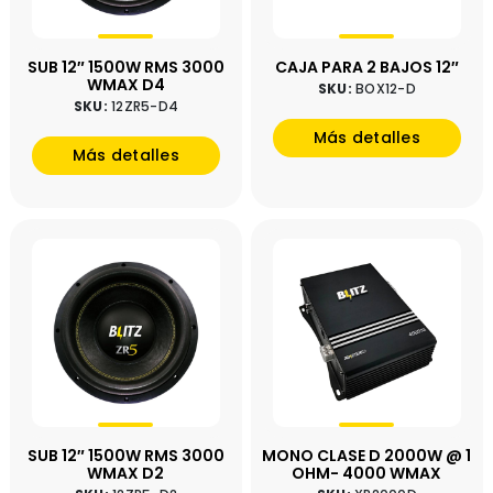
SUB 12″ 1500W RMS 3000
CAJA PARA 2 BAJOS 12″
WMAX D4
SKU:
BOX12-D
SKU:
12ZR5-D4
Más detalles
Más detalles
SUB 12″ 1500W RMS 3000
MONO CLASE D 2000W @ 1
WMAX D2
OHM- 4000 WMAX